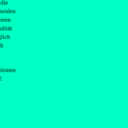
 die
hneiden
ieten
lität
lich
ch
ationen
f: