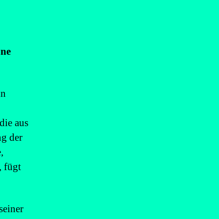
üne
in
die aus
ng der
,
 fügt
seiner