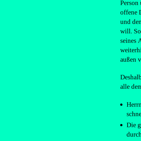
Person 
offene 
und dem
will. S
seines 
weiterh
außen v
Deshalb
alle de
Herrn
schne
Die g
durch