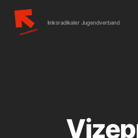
linksradikaler Jugendverband
Linksjugend
['solid]
Brandenburg
Vizep