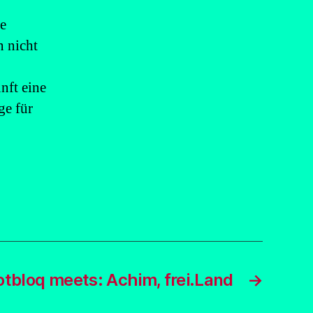
ne
 nicht
nft eine
ge für
otbloq meets: Achim, frei.Land
→