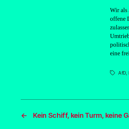
Wir als
offene 
zulasse
Umtrieb
politis
eine fre
AfD
,
Schlagwö
←
Kein Schiff, kein Turm, keine 