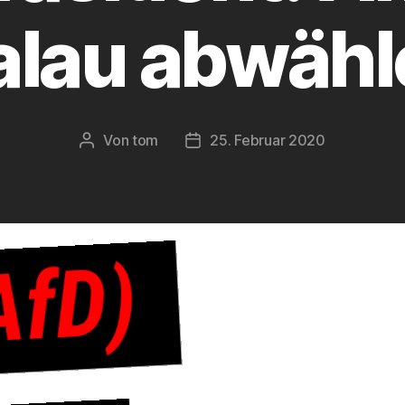
alau abwähl
Von
tom
25. Februar 2020
Beitragsautor
Beitragsdatum