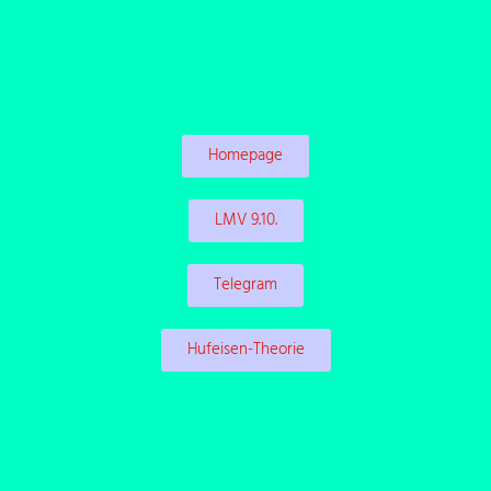
Homepage
LMV 9.10.
Telegram
Hufeisen-Theorie