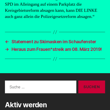
SPD im Alleingang auf einem Parkplatz die
Kreisgebietsreform absagen kann, kann DIE LINKE
auch ganz allein die Polizeigesetzreform absagen.“
←
Statement zu Skimasken im Schaufenster
→
Heraus zum Frauen*streik am 08. März 2019!
Suche
nach:
Aktiv werden