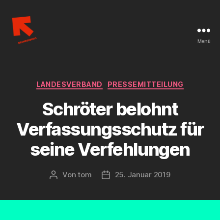
Menü
Linksjugend
['solid]
Brandenburg
Kategorien
LANDESVERBAND
PRESSEMITTEILUNG
Schröter belohnt
Verfassungsschutz für
seine Verfehlungen
Von
tom
25. Januar 2019
Beitragsautor
Beitragsdatum