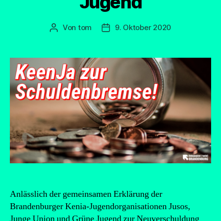
Jugend
Von
tom
9. Oktober 2020
Beitragsautor
Beitragsdatum
Anlässlich der gemeinsamen Erklärung der
Brandenburger Kenia-Jugendorganisationen Jusos,
Junge Union und Grüne Jugend zur Neuverschuldung