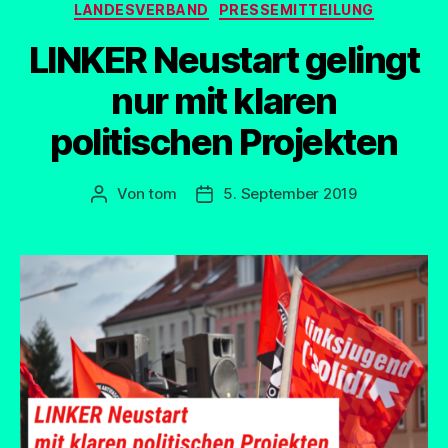
Kategorien
LANDESVERBAND
PRESSEMITTEILUNG
LINKER Neustart gelingt
nur mit klaren
politischen Projekten
Von
tom
5. September 2019
Beitragsautor
Beitragsdatum