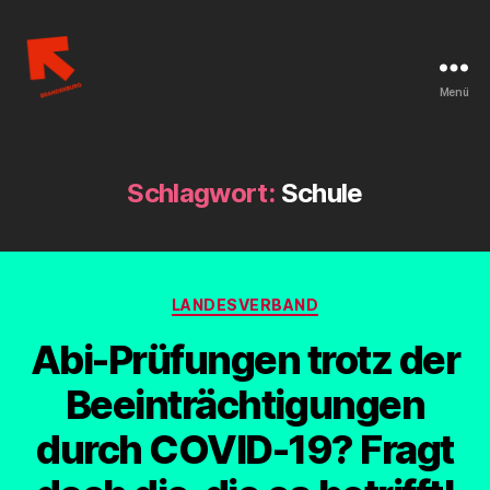
Menü
Linksjugend
['solid]
Brandenburg
Schlagwort:
Schule
Kategorien
LANDESVERBAND
Abi-Prüfungen trotz der
Beeinträchtigungen
durch COVID-19? Fragt