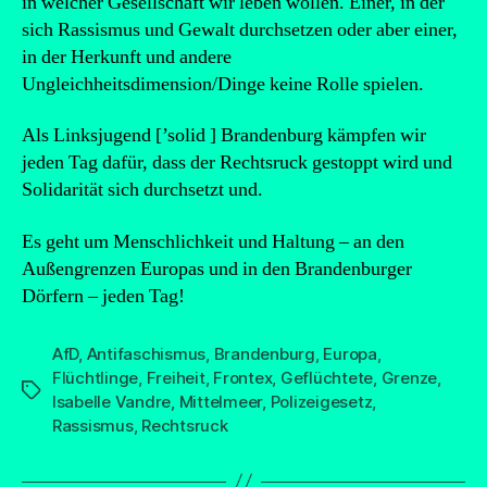
in welcher Gesellschaft wir leben wollen. Einer, in der
sich Rassismus und Gewalt durchsetzen oder aber einer,
in der Herkunft und andere
Ungleichheitsdimension/Dinge keine Rolle spielen.
Als Linksjugend [’solid ] Brandenburg kämpfen wir
jeden Tag dafür, dass der Rechtsruck gestoppt wird und
Solidarität sich durchsetzt und.
Es geht um Menschlichkeit und Haltung – an den
Außengrenzen Europas und in den Brandenburger
Dörfern – jeden Tag!
AfD
,
Antifaschismus
,
Brandenburg
,
Europa
,
Flüchtlinge
,
Freiheit
,
Frontex
,
Geflüchtete
,
Grenze
,
Schlagwörter
Isabelle Vandre
,
Mittelmeer
,
Polizeigesetz
,
Rassismus
,
Rechtsruck