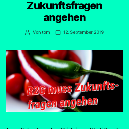
Zukunftsfragen
angehen
Von
tom
12. September 2019
Beitragsautor
Beitragsdatum