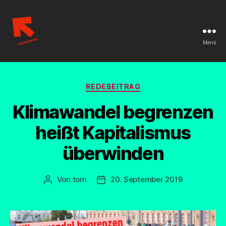
Menü
Linksjugend
['solid]
Kategorien
REDEBEITRAG
Brandenburg
Klimawandel begrenzen
heißt Kapitalismus
überwinden
Von
tom
20. September 2019
Beitragsautor
Beitragsdatum