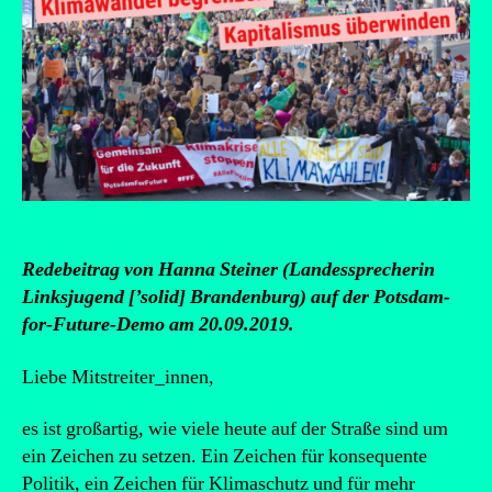
Redebeitrag von Hanna Steiner (Landessprecherin
Linksjugend [’solid] Brandenburg) auf der Potsdam-
for-Future-Demo am 20.09.2019.
Liebe Mitstreiter_innen,
es ist großartig, wie viele heute auf der Straße sind um
ein Zeichen zu setzen. Ein Zeichen für konsequente
Politik, ein Zeichen für Klimaschutz und für mehr