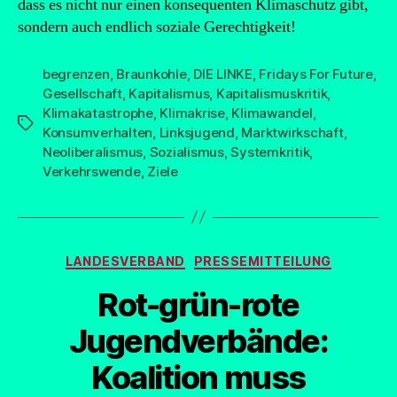
dass es nicht nur einen konsequenten Klimaschutz gibt,
sondern auch endlich soziale Gerechtigkeit!
begrenzen
,
Braunkohle
,
DIE LINKE
,
Fridays For Future
,
Gesellschaft
,
Kapitalismus
,
Kapitalismuskritik
,
Klimakatastrophe
,
Klimakrise
,
Klimawandel
,
Schlagwörter
Konsumverhalten
,
Linksjugend
,
Marktwirkschaft
,
Neoliberalismus
,
Sozialismus
,
Systemkritik
,
Verkehrswende
,
Ziele
Kategorien
LANDESVERBAND
PRESSEMITTEILUNG
Rot-grün-rote
Jugendverbände:
Koalition muss