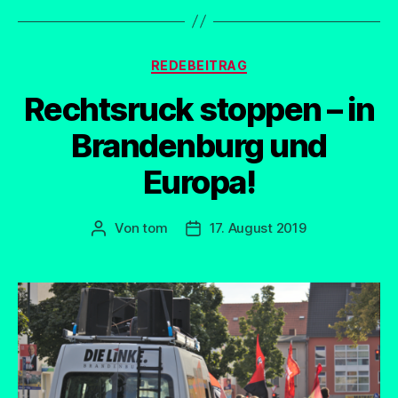
Kategorien
REDEBEITRAG
Rechtsruck stoppen – in
Brandenburg und
Europa!
Von
tom
17. August 2019
Beitragsautor
Beitragsdatum