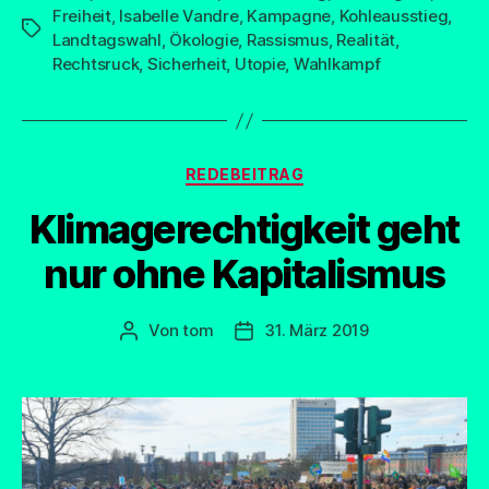
Freiheit
,
Isabelle Vandre
,
Kampagne
,
Kohleausstieg
,
Schlagwörter
Landtagswahl
,
Ökologie
,
Rassismus
,
Realität
,
Rechtsruck
,
Sicherheit
,
Utopie
,
Wahlkampf
Kategorien
REDEBEITRAG
Klimagerechtigkeit geht
nur ohne Kapitalismus
Von
tom
31. März 2019
Beitragsautor
Beitragsdatum