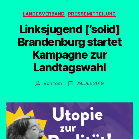
Kategorien
LANDESVERBAND
PRESSEMITTEILUNG
Linksjugend [’solid]
Brandenburg startet
Kampagne zur
Landtagswahl
Von
tom
29. Juli 2019
Beitragsautor
Beitragsdatum