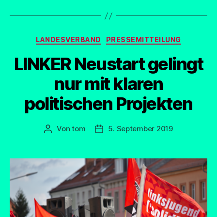
Kategorien
LANDESVERBAND
PRESSEMITTEILUNG
LINKER Neustart gelingt
nur mit klaren
politischen Projekten
Von
tom
5. September 2019
Beitragsautor
Beitragsdatum