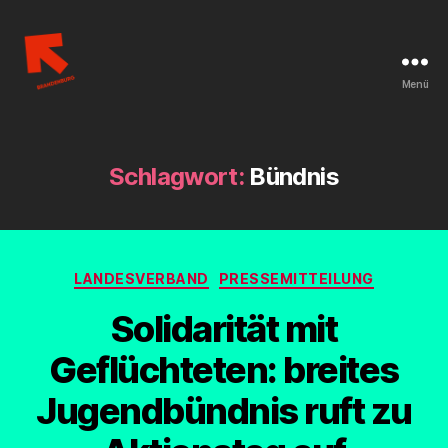
Menü
Linksjugend
['solid]
Brandenburg
Schlagwort:
Bündnis
Kategorien
LANDESVERBAND
PRESSEMITTEILUNG
Solidarität mit
Geflüchteten: breites
Jugendbündnis ruft zu