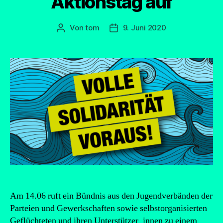
Aktionstag auf
Von
tom
9. Juni 2020
Beitragsautor
Beitragsdatum
Am 14.06 ruft ein Bündnis aus den Jugendverbänden der
Parteien und Gewerkschaften sowie selbstorganisierten
Geflüchteten und ihren Unterstützer_innen zu einem