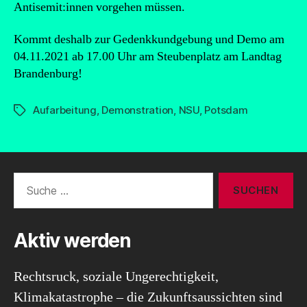
Antisemit:innen vorgehen müssen.
Kommt deshalb zur Gedenkkundgebung und Demo am
04.11.2021 ab 17.00 Uhr am Steubenplatz am Landtag
Brandenburg!
Aufarbeitung
,
Demonstration
,
NSU
,
Potsdam
Schlagwörter
Suche
nach:
Aktiv werden
Rechtsruck, soziale Ungerechtigkeit,
Klimakatastrophe – die Zukunftsaussichten sind