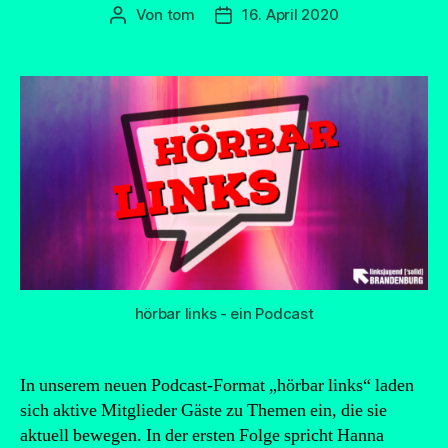
Von
tom
16. April 2020
Beitragsautor
Beitragsdatum
hörbar links - ein Podcast
In unserem neuen Podcast-Format „hörbar links“ laden
sich aktive Mitglieder Gäste zu Themen ein, die sie
aktuell bewegen. In der ersten Folge spricht Hanna