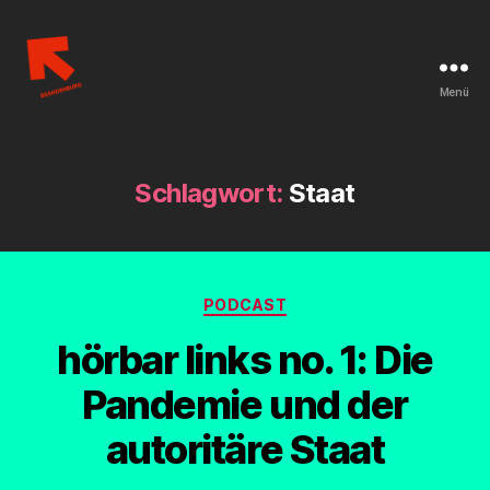
Menü
Linksjugend
['solid]
Brandenburg
Schlagwort:
Staat
Kategorien
PODCAST
hörbar links no. 1: Die
Pandemie und der
autoritäre Staat