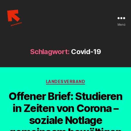
Menü
Linksjugend
['solid]
Brandenburg
Schlagwort:
Covid-19
Kategorien
LANDESVERBAND
Offener Brief: Studieren
in Zeiten von Corona –
soziale Notlage