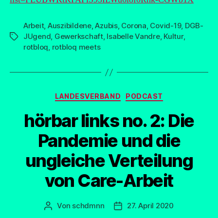
Arbeit
,
Auszibildene
,
Azubis
,
Corona
,
Covid-19
,
DGB-
JUgend
,
Gewerkschaft
,
Isabelle Vandre
,
Kultur
,
Schlagwörter
rotbloq
,
rotbloq meets
Kategorien
LANDESVERBAND
PODCAST
hörbar links no. 2: Die
Pandemie und die
ungleiche Verteilung
von Care-Arbeit
Von
schdmnn
27. April 2020
Beitragsautor
Beitragsdatum