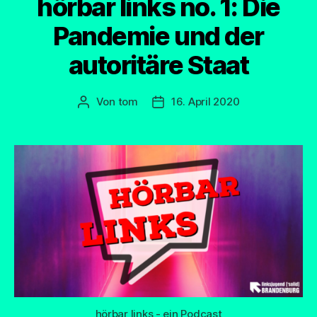
hörbar links no. 1: Die
Pandemie und der
autoritäre Staat
Von
tom
16. April 2020
Beitragsautor
Beitragsdatum
hörbar links - ein Podcast