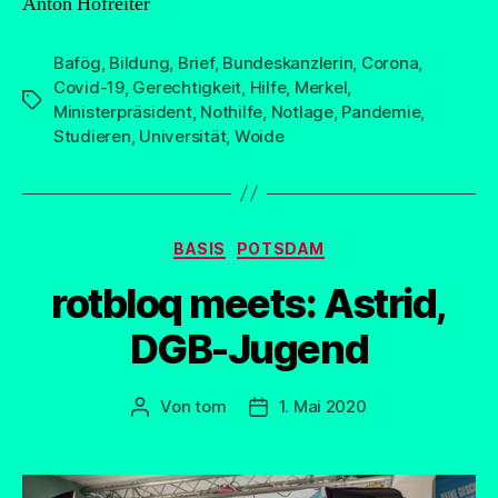
Anton Hofreiter
Bafög
,
Bildung
,
Brief
,
Bundeskanzlerin
,
Corona
,
Covid-19
,
Gerechtigkeit
,
Hilfe
,
Merkel
,
Schlagwörter
Ministerpräsident
,
Nothilfe
,
Notlage
,
Pandemie
,
Studieren
,
Universität
,
Woide
Kategorien
BASIS
POTSDAM
rotbloq meets: Astrid,
DGB-Jugend
Von
tom
1. Mai 2020
Beitragsautor
Beitragsdatum