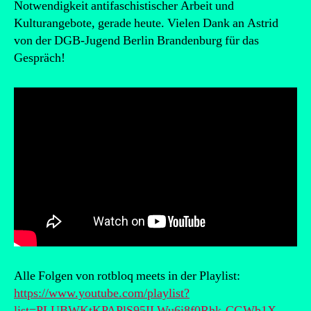
Notwendigkeit antifaschistischer Arbeit und
Kulturangebote, gerade heute. Vielen Dank an Astrid
von der DGB-Jugend Berlin Brandenburg für das
Gespräch!
Alle Folgen von rotbloq meets in der Playlist:
https://www.youtube.com/playlist?
list=PLUBWKtKPAPlS95ILWu6i8f0Rhk-CGWb1X