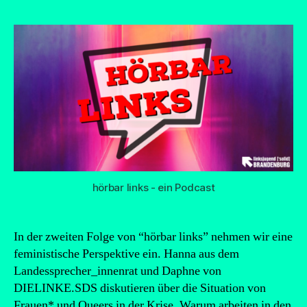
hörbar links - ein Podcast
In der zweiten Folge von “hörbar links” nehmen wir eine
feministische Perspektive ein. Hanna aus dem
Landessprecher_innenrat und Daphne von
DIELINKE.SDS diskutieren über die Situation von
Frauen* und Queers in der Krise. Warum arbeiten in den