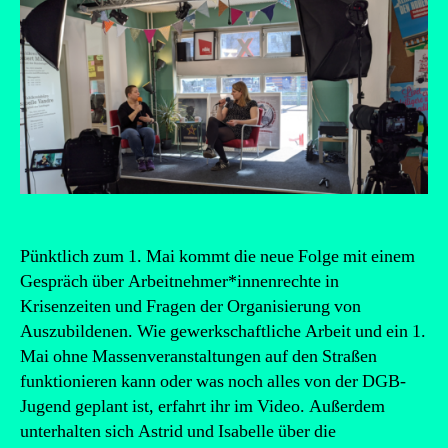
Pünktlich zum 1. Mai kommt die neue Folge mit einem
Gespräch über Arbeitnehmer*innenrechte in
Krisenzeiten und Fragen der Organisierung von
Auszubildenen. Wie gewerkschaftliche Arbeit und ein 1.
Mai ohne Massenveranstaltungen auf den Straßen
funktionieren kann oder was noch alles von der DGB-
Jugend geplant ist, erfahrt ihr im Video. Außerdem
unterhalten sich Astrid und Isabelle über die