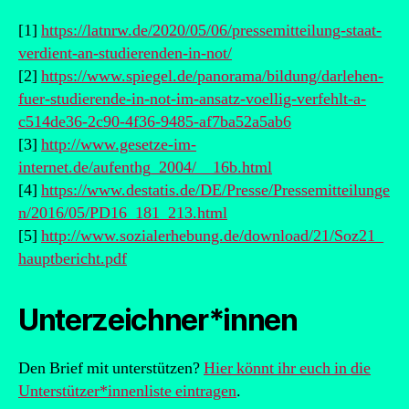
[1]
https://latnrw.de/2020/05/06/pressemitteilung-staat-
verdient-an-studierenden-in-not/
[2]
https://www.spiegel.de/panorama/bildung/darlehen-
fuer-studierende-in-not-im-ansatz-voellig-verfehlt-a-
c514de36-2c90-4f36-9485-af7ba52a5ab6
[3]
http://www.gesetze-im-
internet.de/aufenthg_2004/__16b.html
[4]
https://www.destatis.de/DE/Presse/Pressemitteilunge
n/2016/05/PD16_181_213.html
[5]
http://www.sozialerhebung.de/download/21/Soz21_
hauptbericht.pdf
Unterzeichner*innen
Den Brief mit unterstützen?
Hier könnt ihr euch in die
Unterstützer*innenliste eintragen
.