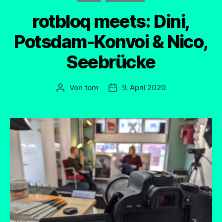
rotbloq meets: Dini,
Potsdam-Konvoi & Nico,
Seebrücke
Von
tom
9. April 2020
Beitragsautor
Beitragsdatum