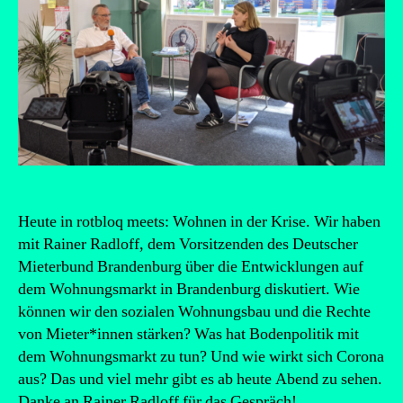
Heute in rotbloq meets: Wohnen in der Krise. Wir haben
mit Rainer Radloff, dem Vorsitzenden des Deutscher
Mieterbund Brandenburg über die Entwicklungen auf
dem Wohnungsmarkt in Brandenburg diskutiert. Wie
können wir den sozialen Wohnungsbau und die Rechte
von Mieter*innen stärken? Was hat Bodenpolitik mit
dem Wohnungsmarkt zu tun? Und wie wirkt sich Corona
aus? Das und viel mehr gibt es ab heute Abend zu sehen.
Danke an Rainer Radloff für das Gespräch!