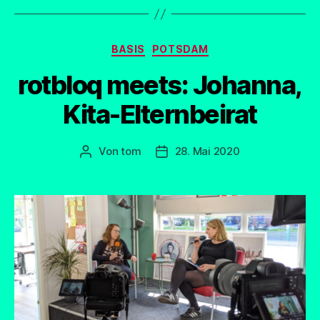
Kategorien
BASIS
POTSDAM
rotbloq meets: Johanna,
Kita-Elternbeirat
Von
tom
28. Mai 2020
Beitragsautor
Beitragsdatum