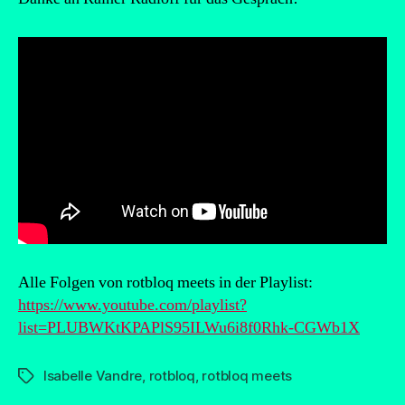
Alle Folgen von rotbloq meets in der Playlist:
https://www.youtube.com/playlist?
list=PLUBWKtKPAPlS95ILWu6i8f0Rhk-CGWb1X
Isabelle Vandre
,
rotbloq
,
rotbloq meets
Schlagwörter