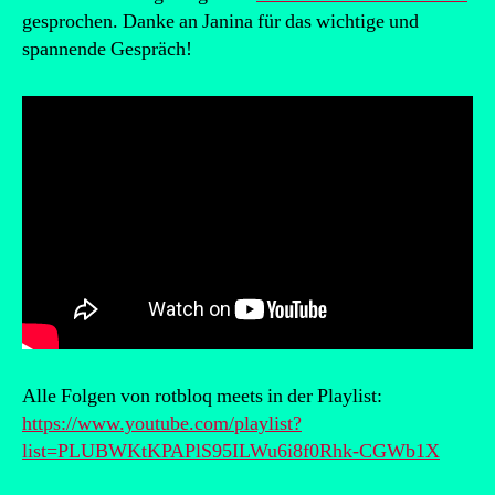
gesprochen. Danke an Janina für das wichtige und
spannende Gespräch!
Alle Folgen von rotbloq meets in der Playlist:
https://www.youtube.com/playlist?
list=PLUBWKtKPAPlS95ILWu6i8f0Rhk-CGWb1X