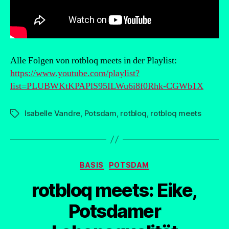
Alle Folgen von rotbloq meets in der Playlist:
https://www.youtube.com/playlist?
list=PLUBWKtKPAPlS95ILWu6i8f0Rhk-CGWb1X
Isabelle Vandre
,
Potsdam
,
rotbloq
,
rotbloq meets
Schlagwörter
Kategorien
BASIS
POTSDAM
rotbloq meets: Eike,
Potsdamer