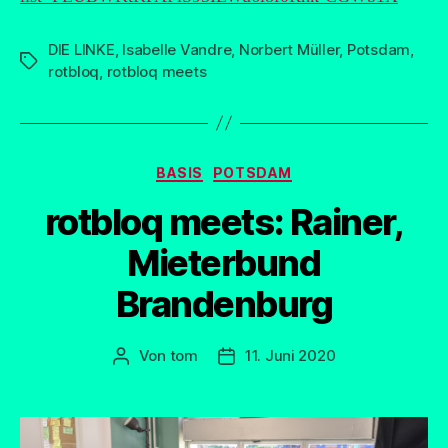
DIE LINKE
,
Isabelle Vandre
,
Norbert Müller
,
Potsdam
,
Schlagwörter
rotbloq
,
rotbloq meets
Kategorien
BASIS
POTSDAM
rotbloq meets: Rainer,
Mieterbund
Brandenburg
Von
tom
11. Juni 2020
Beitragsautor
Beitragsdatum