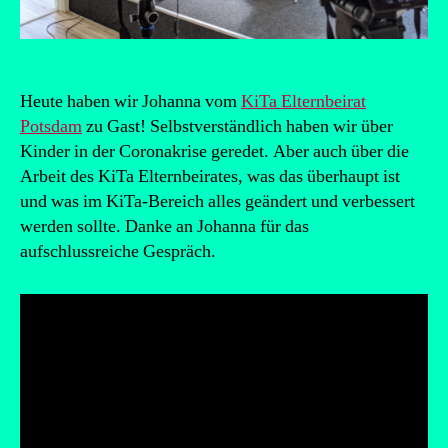
Heute haben wir Johanna vom
KiTa Elternbeirat
Potsdam
zu Gast! Selbstverständlich haben wir über
Kinder in der Coronakrise geredet. Aber auch über die
Arbeit des KiTa Elternbeirates, was das überhaupt ist
und was im KiTa-Bereich alles geändert und verbessert
werden sollte. Danke an Johanna für das
aufschlussreiche Gespräch.