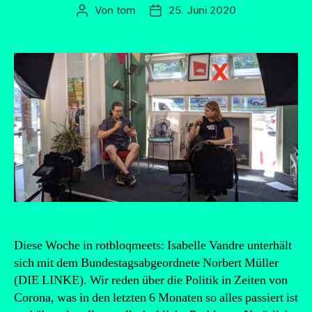
Von
tom
25. Juni 2020
Beitragsautor
Beitragsdatum
Diese Woche in rotbloqmeets: Isabelle Vandre unterhält
sich mit dem Bundestagsabgeordnete Norbert Müller
(DIE LINKE). Wir reden über die Politik in Zeiten von
Corona, was in den letzten 6 Monaten so alles passiert ist