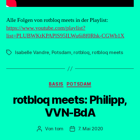
Alle Folgen von rotbloq meets in der Playlist:
https://www.youtube.com/playlist?
list=PLUBWKtKPAPlS95ILWu6i8f0Rhk-CGWb1X
Isabelle Vandre
,
Potsdam
,
rotbloq
,
rotbloq meets
Schlagwörter
Kategorien
BASIS
POTSDAM
rotbloq meets: Philipp,
VVN-BdA
Von
tom
7. Mai 2020
Beitragsautor
Beitragsdatum