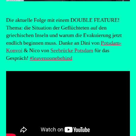
Die aktuelle Folge mit einem DOUBLE FEATURE!
Thema: die Situation der Geflüchteten auf den
griechischen Inseln und warum die Evakuierung jetzt
endlich beginnen muss. Danke an Dini von
Potsdam-
Konvoi
& Nico von
Seebrücke Potsdam
für das
Gespräch!
#leavenoonebehind