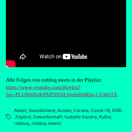
Alle Folgen von rotbloq meets in der Playlist:
https://www.youtube.com/playlist?
list=PLUBWKtKPAPlS95ILWu6i8f0Rhk-CGWb1X
Arbeit
,
Auszibildene
,
Azubis
,
Corona
,
Covid-19
,
DGB-
JUgend
,
Gewerkschaft
,
Isabelle Vandre
,
Kultur
,
Schlagwörter
rotbloq
,
rotbloq meets