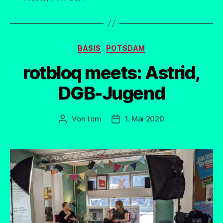
Kategorien
BASIS
POTSDAM
rotbloq meets: Astrid,
DGB-Jugend
Von
tom
1. Mai 2020
Beitragsautor
Beitragsdatum