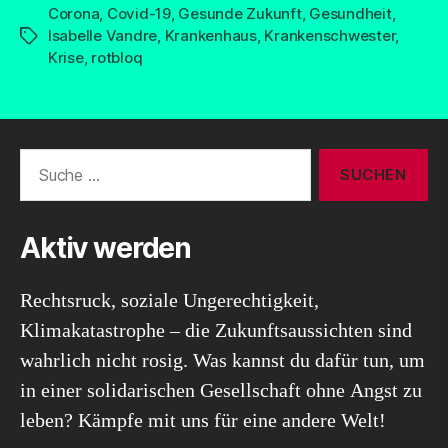
Corona
,
Covid-19
,
Gesunde Zukunft
,
Gesundheit
,
Isabelle Vandre
,
Krankenhaus
,
Krankenschwester
,
Schlagwörter
Krise
,
rotbloq
Suche
nach:
Aktiv werden
Rechtsruck, soziale Ungerechtigkeit,
Klimakatastrophe – die Zukunftsaussichten sind
wahrlich nicht rosig. Was kannst du dafür tun, um
in einer solidarischen Gesellschaft ohne Angst zu
leben? Kämpfe mit uns für eine andere Welt!