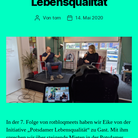
Lebensqualität
Von
tom
14. Mai 2020
Beitragsautor
Beitragsdatum
In der 7. Folge von rotbloqmeets haben wir Eike von der
Initiative „Potsdamer Lebensqualität“ zu Gast. Mit ihm
sprechen wir über steigende Mieten in der Potsdamer