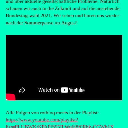
und über aktuelle gesellschaftliche Probleme. Natürlich
schauen wir auch in die Zukunft und auf die anstehende
Bundestagswahl 2021. Wir sehen und hören uns wieder
nach der Sommerpause im August!
Alle Folgen von rotbloq meets in der Playlist:
https://www.youtube.com/playlist?
list=PLUBWKtKPAPlS95ILWu6i8f0Rhk-CGWb1X