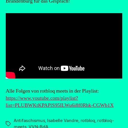
Brandenburg für das Gespräch!
Alle Folgen von rotbloq meets in der Playlist:
https://www.youtube.com/playlist?
list=PLUBWKtKPAPlS95ILWu6i8f0Rhk-CGWb1X
Antifaschismus
,
Isabelle Vandre
,
rotbloq
,
rotbloq-
Schlagwörter
meets
,
VVN-BdA