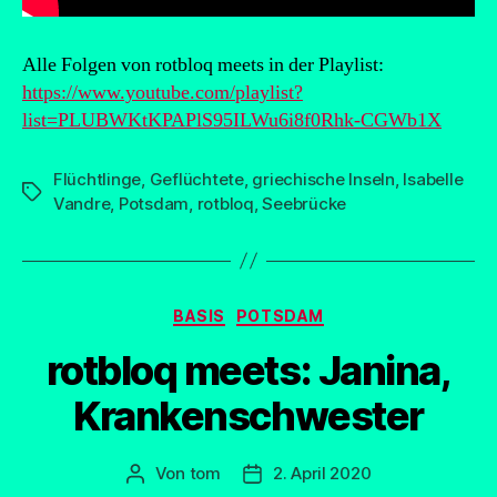
Alle Folgen von rotbloq meets in der Playlist:
https://www.youtube.com/playlist?
list=PLUBWKtKPAPlS95ILWu6i8f0Rhk-CGWb1X
Flüchtlinge
,
Geflüchtete
,
griechische Inseln
,
Isabelle
Schlagwörter
Vandre
,
Potsdam
,
rotbloq
,
Seebrücke
Kategorien
BASIS
POTSDAM
rotbloq meets: Janina,
Krankenschwester
Von
tom
2. April 2020
Beitragsautor
Beitragsdatum