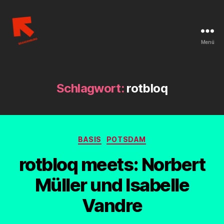
Menü
Linksjugend
['solid]
Brandenburg
Schlagwort:
rotbloq
Kategorien
BASIS
POTSDAM
rotbloq meets: Norbert
Müller und Isabelle
Vandre