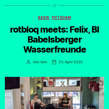
Kategorien
BASIS
POTSDAM
rotbloq meets: Felix, BI
Babelsberger
Wasserfreunde
Von
tom
23. April 2020
Beitragsautor
Beitragsdatum