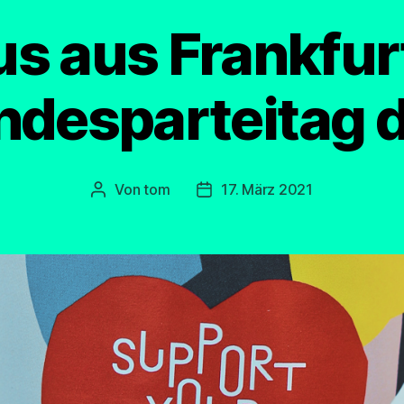
us aus Frankfur
ndesparteitag d
Von
tom
17. März 2021
Beitragsautor
Beitragsdatum