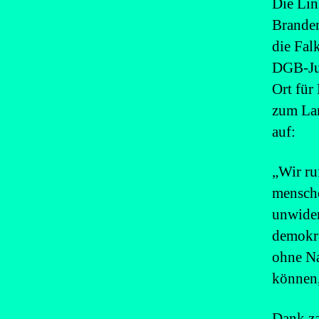
Die Lin
Branden
die Fal
DGB-Jug
Ort für
zum Lan
auf:
„Wir ru
mensch
unwider
demokra
ohne Na
können,
Dank za