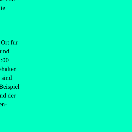
ie
 Ort für
 und
9:00
ehalten
 sind
Beispiel
nd der
en-