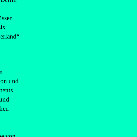
üssen
is
terland“
en
von und
ments.
 und
chen
be von