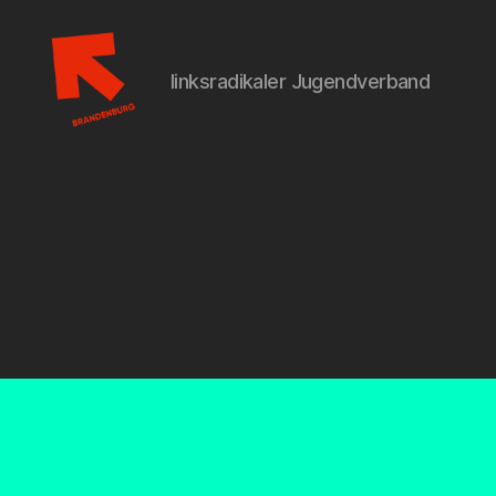
linksradikaler Jugendverband
Linksjugend
['solid]
Brandenburg