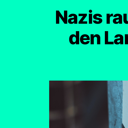
Nazis ra
den La