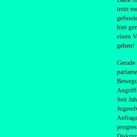
trotz m
gefunde
hier ge
einen V
geben!
Gerade 
parlame
Bewegun
Angriff
Seit Ja
Jugendv
Anfrage
progres
Diskrim