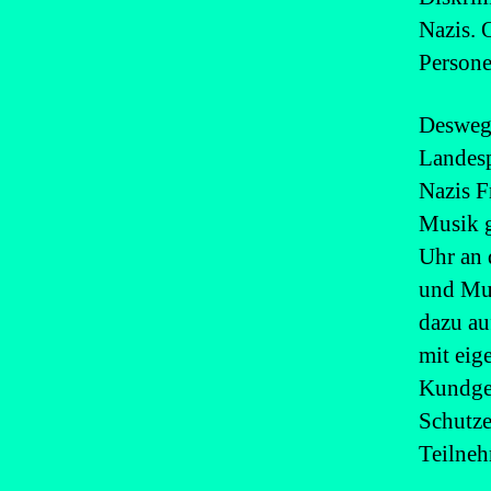
Nazis. 
Persone
Deswege
Landesp
Nazis F
Musik g
Uhr an 
und Mus
dazu au
mit eig
Kundgeb
Schutze
Teilne