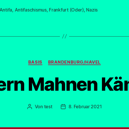
Antifa
,
Antifaschismus
,
Frankfurt (Oder)
,
Nazis
rter
Kategorien
BASIS
BRANDENBURG/HAVEL
nern Mahnen Kä
Von
test
8. Februar 2021
Beitragsautor
Beitragsdatum