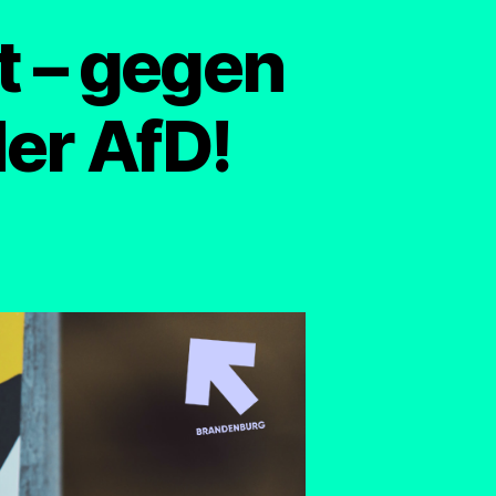
t – gegen
er AfD!