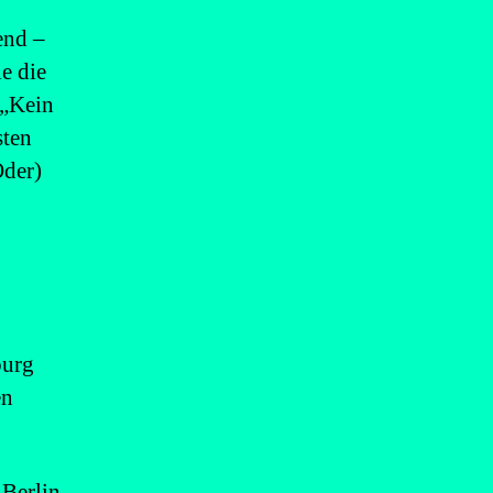
end –
e die
 „Kein
sten
Oder)
burg
en
 Berlin