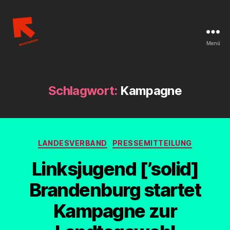
Menü
Linksjugend
['solid]
Brandenburg
Schlagwort:
Kampagne
Kategorien
LANDESVERBAND
PRESSEMITTEILUNG
Linksjugend [’solid]
Brandenburg startet
Kampagne zur