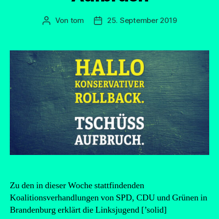
Von
tom
25. September 2019
Beitragsautor
Beitragsdatum
Zu den in dieser Woche stattfindenden
Koalitionsverhandlungen von SPD, CDU und Grünen in
Brandenburg erklärt die Linksjugend [’solid]