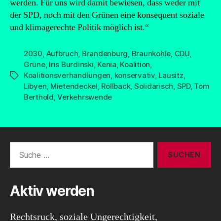
werden. Für uns wird damit bewiesen, dass weder mit
der SPD, noch mit den Grünen eine konsequent soziale
und klimagerechte Politik möglich ist.“
2030
,
Aufbruch
,
Brandenburg
,
Braunkohle
,
CDU
,
Grüne
,
Iris Burdinski
,
Kenia
,
Koalition
,
Koalitionsverhandlungen
,
konservativ
,
Lausitz
,
Schlagwörter
Libyen
,
Mietendeckel
,
Rollback
,
Solidarisch
,
SPD
,
Tom
Berthold
,
Verkehrswende
Suche
nach:
Aktiv werden
Rechtsruck, soziale Ungerechtigkeit,