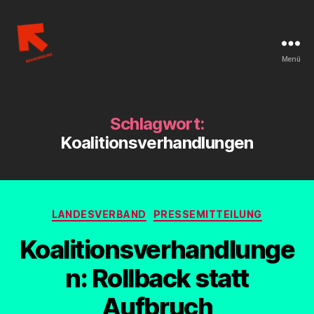
Menü
Linksjugend
['solid]
Brandenburg
Schlagwort:
Koalitionsverhandlungen
Kategorien
LANDESVERBAND
PRESSEMITTEILUNG
Koalitionsverhandlunge
n: Rollback statt
Aufbruch