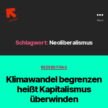
Menü
Linksjugend
['solid]
Brandenburg
Schlagwort:
Neoliberalismus
Kategorien
REDEBEITRAG
Klimawandel begrenzen
heißt Kapitalismus
überwinden