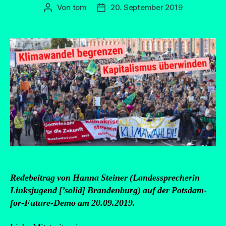
Von
tom
20. September 2019
Beitragsautor
Beitragsdatum
Redebeitrag von Hanna Steiner (Landessprecherin
Linksjugend [’solid] Brandenburg) auf der Potsdam-
for-Future-Demo am 20.09.2019.